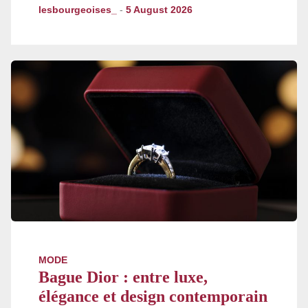
lesbourgeoises_
-
5 August 2026
MODE
Bague Dior : entre luxe,
élégance et design contemporain