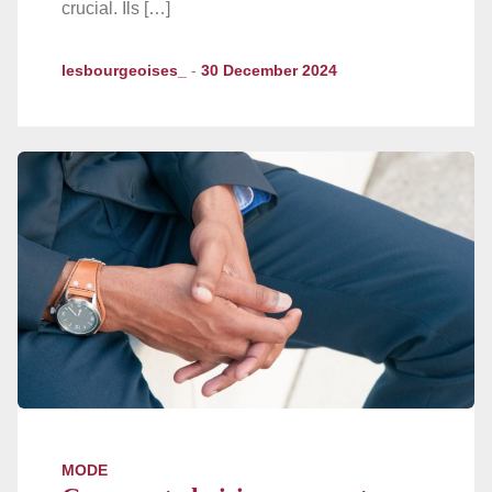
crucial. Ils […]
lesbourgeoises_
-
30 December 2024
MODE