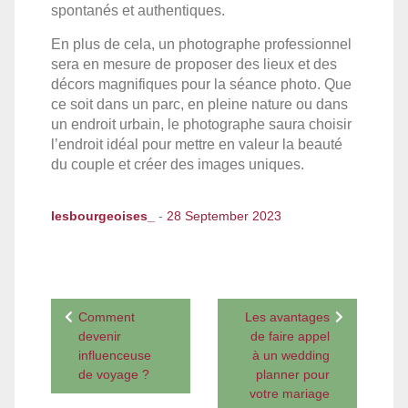
spontanés et authentiques.
En plus de cela, un photographe professionnel
sera en mesure de proposer des lieux et des
décors magnifiques pour la séance photo. Que
ce soit dans un parc, en pleine nature ou dans
un endroit urbain, le photographe saura choisir
l’endroit idéal pour mettre en valeur la beauté
du couple et créer des images uniques.
lesbourgeoises_
-
28 September 2023
Post
Comment
Les avantages
navigation
devenir
de faire appel
influenceuse
à un wedding
de voyage ?
planner pour
votre mariage